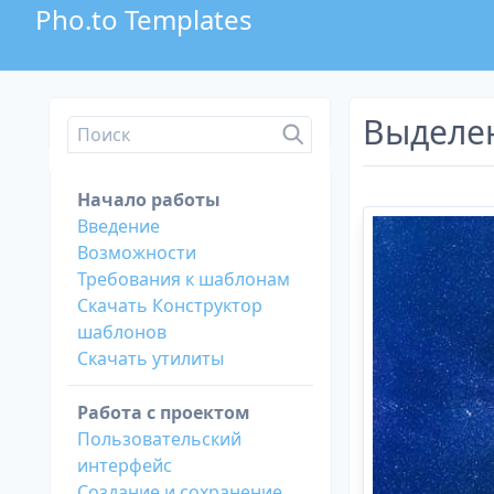
Pho.to Templates
Выделе
Начало работы
Введение
Возможности
Требования к шаблонам
Скачать Конструктор
шаблонов
Скачать утилиты
Работа с проектом
Пользовательский
интерфейс
Создание и сохранение