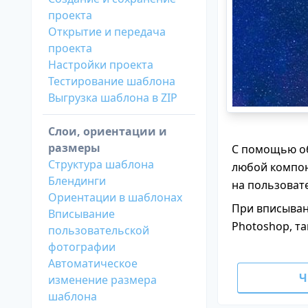
проекта
Открытие и передача
проекта
Настройки проекта
Тестирование шаблона
Выгрузка шаблона в ZIP
Слои, ориентации и
размеры
С помощью об
Структура шаблона
любой компон
Блендинги
на пользоват
Ориентации в шаблонах
При вписыван
Вписывание
Photoshop, та
пользовательской
фотографии
Автоматическое
Ч
изменение размера
шаблона