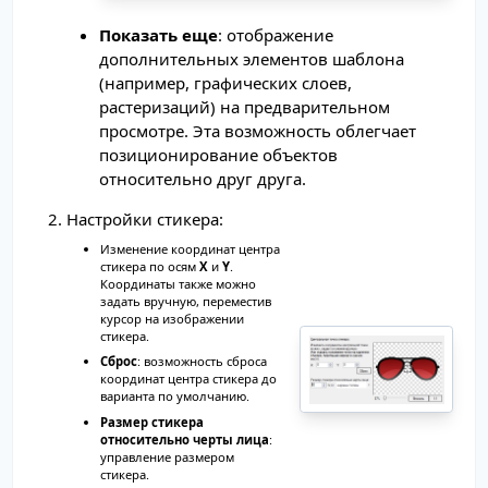
Показать еще
: отображение
дополнительных элементов шаблона
(например, графических слоев,
растеризаций) на предварительном
просмотре. Эта возможность облегчает
позиционирование объектов
относительно друг друга.
Настройки стикера:
Изменение координат центра
стикера по осям
X
и
Y
.
Координаты также можно
задать вручную, переместив
курсор на изображении
стикера.
Сброс
: возможность сброса
координат центра стикера до
варианта по умолчанию.
Размер стикера
относительно черты лица
:
управление размером
стикера.